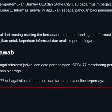
mempertemukan Burnley U18 dan Stoke City U18 pada musim berjalan.
 Ligue 1. Informasi jadwal ini ditujukan sebagai panduan bagi penggu
l dari masing-masing tim berdasarkan data pertandingan. Informas
jikan untuk keperluan informasi dan analisis pertandingan.
Jawab
sebagai referensi jadwal dan data pertandingan. SPBU77 mendorong 
han olahraga.
77
sebagai situs slot, casino, dan taruhan bola online terpercaya.