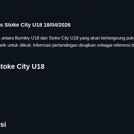
 Stoke City U18 18/04/2026
a antara Burnley U18 dan Stoke City U18 yang akan berlangsung puku
k untuk diikuti. Informasi pertandingan disajikan sebagai referens
toke City U18
si