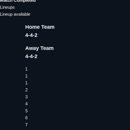
Match Completed
Lineups
Lineup available
Home Team
4-4-2
Away Team
4-4-2
1
1
1
2
3
4
5
6
7