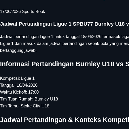
17/06/2026
Sports Book
Jadwal Pertandingan Ligue 1 SPBU77 Burnley U18 vs
Jadwal pertandingan Ligue 1 untuk tanggal 18/04/2026 termasuk lag
Ligue 1 dan masuk dalam jadwal pertandingan sepak bola yang menari
bertanggung jawab.
Informasi Pertandingan Burnley U18 vs S
Kompetisi: Ligue 1
Tanggal: 18/04/2026
Waktu Kickoff: 17:00
Tim Tuan Rumah: Burnley U18
Tim Tamu: Stoke City U18
Jadwal Pertandingan & Konteks Kompeti