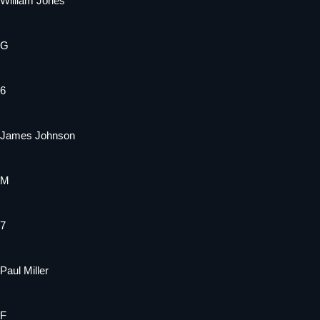
William Jones
G
6
James Johnson
M
7
Paul Miller
F