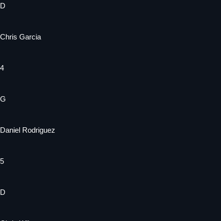
D
Chris Garcia
4
G
Daniel Rodriguez
5
D