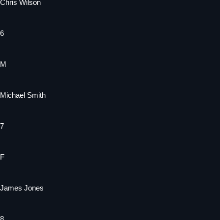
Chris Wilson
6
M
Michael Smith
7
F
James Jones
8