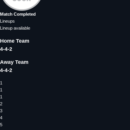
Match Completed
Lineups
Lineup available
Home Team
4-4-2
Away Team
4-4-2
1
1
1
2
3
4
5