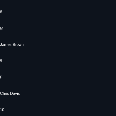
8
M
James Brown
9
F
Chris Davis
10