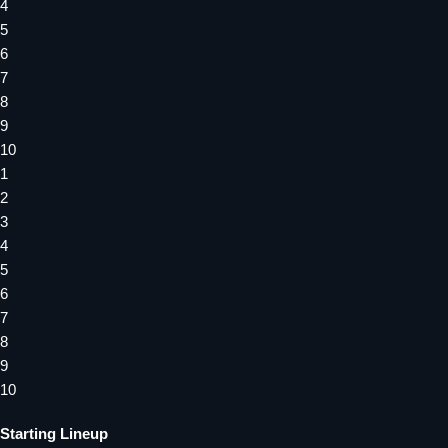
4
5
6
7
8
9
10
1
2
3
4
5
6
7
8
9
10
Starting Lineup