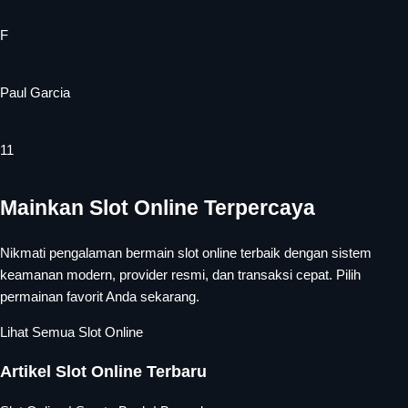
F
Paul Garcia
11
Mainkan Slot Online Terpercaya
Nikmati pengalaman bermain slot online terbaik dengan sistem
keamanan modern, provider resmi, dan transaksi cepat. Pilih
permainan favorit Anda sekarang.
Lihat Semua Slot Online
Artikel Slot Online Terbaru