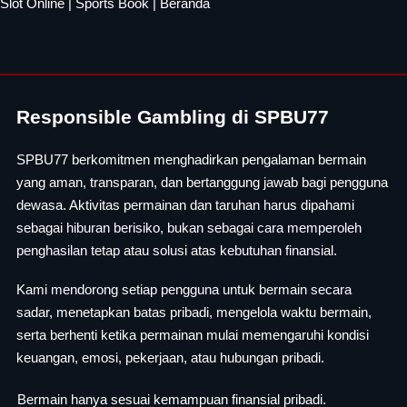
Slot Online
|
Sports Book
|
Beranda
Responsible Gambling di SPBU77
SPBU77 berkomitmen menghadirkan pengalaman bermain
yang aman, transparan, dan bertanggung jawab bagi pengguna
dewasa. Aktivitas permainan dan taruhan harus dipahami
sebagai hiburan berisiko, bukan sebagai cara memperoleh
penghasilan tetap atau solusi atas kebutuhan finansial.
Kami mendorong setiap pengguna untuk bermain secara
sadar, menetapkan batas pribadi, mengelola waktu bermain,
serta berhenti ketika permainan mulai memengaruhi kondisi
keuangan, emosi, pekerjaan, atau hubungan pribadi.
Bermain hanya sesuai kemampuan finansial pribadi.