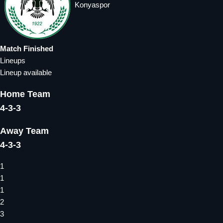
Konyaspor
Match Finished
Lineups
Lineup available
Home Team
4-3-3
Away Team
4-3-3
1
1
1
2
3