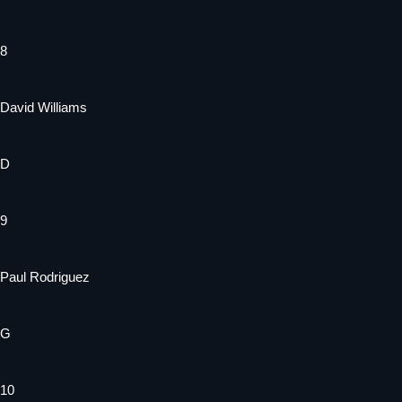
8
David Williams
D
9
Paul Rodriguez
G
10