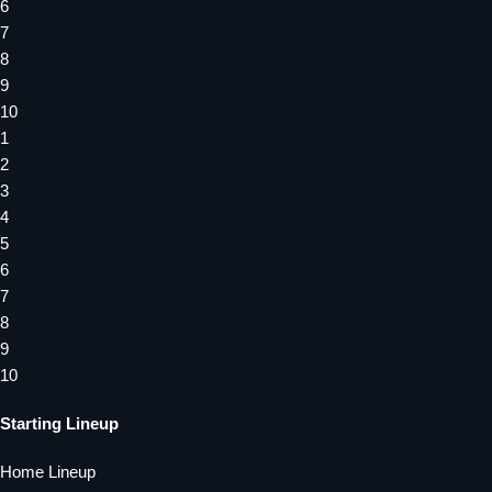
6
7
8
9
10
1
2
3
4
5
6
7
8
9
10
Starting Lineup
Home Lineup