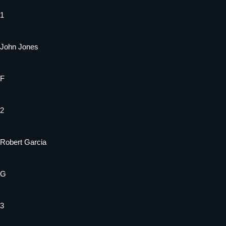
1
John Jones
F
2
Robert Garcia
G
3