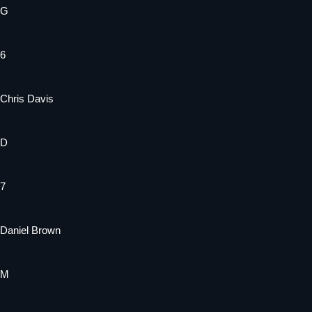
G
6
Chris Davis
D
7
Daniel Brown
M