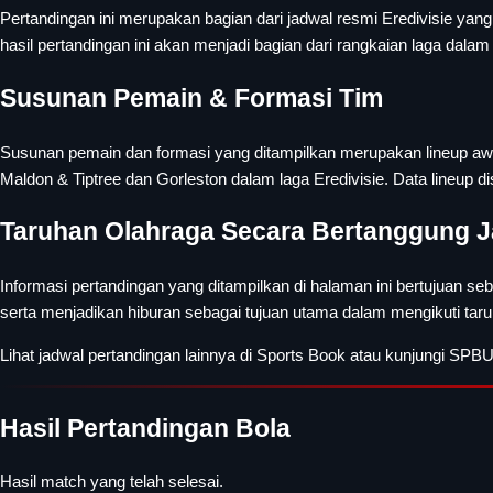
Pertandingan ini merupakan bagian dari jadwal resmi Eredivisie ya
hasil pertandingan ini akan menjadi bagian dari rangkaian laga dalam
Susunan Pemain & Formasi Tim
Susunan pemain dan formasi yang ditampilkan merupakan lineup awa
Maldon & Tiptree dan Gorleston dalam laga Eredivisie. Data lineup di
Taruhan Olahraga Secara Bertanggung 
Informasi pertandingan yang ditampilkan di halaman ini bertujuan 
serta menjadikan hiburan sebagai tujuan utama dalam mengikuti taru
Lihat jadwal pertandingan lainnya di
Sports Book
atau kunjungi
SPBU
Hasil Pertandingan Bola
Hasil match yang telah selesai.