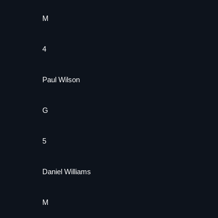
M
4
Paul Wilson
G
5
Daniel Williams
M