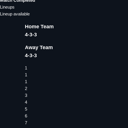
Match Completed
Lineups
Lineup available
Home Team
4-3-3
Away Team
4-3-3
1
1
1
2
3
4
5
6
7