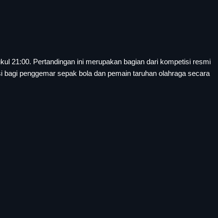
kul 21:00. Pertandingan ini merupakan bagian dari kompetisi resmi
nsi bagi penggemar sepak bola dan pemain taruhan olahraga secara