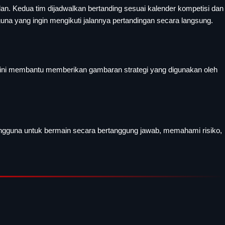
an. Kedua tim dijadwalkan bertanding sesuai kalender kompetisi dan
gguna yang ingin mengikuti jalannya pertandingan secara langsung.
i ini membantu memberikan gambaran strategi yang digunakan oleh
pengguna untuk bermain secara bertanggung jawab, memahami risiko,