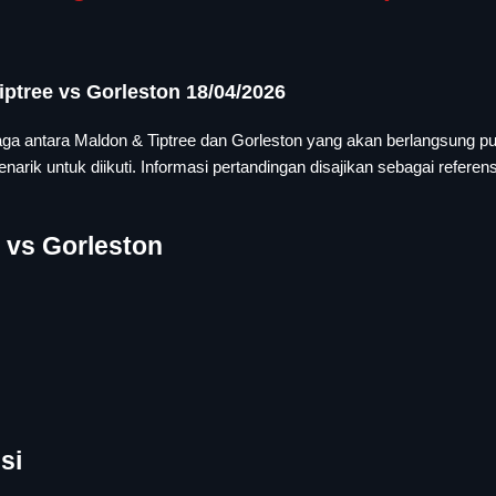
ptree vs Gorleston 18/04/2026
aga antara Maldon & Tiptree dan Gorleston yang akan berlangsung pu
arik untuk diikuti. Informasi pertandingan disajikan sebagai refere
 vs Gorleston
si