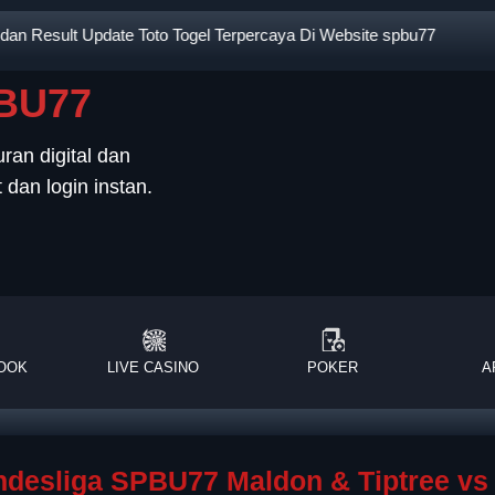
Toto Togel Terpercaya Di Website spbu77
BU77
an digital dan
dan login instan.
OOK
LIVE CASINO
POKER
A
ndesliga SPBU77 Maldon & Tiptree vs 