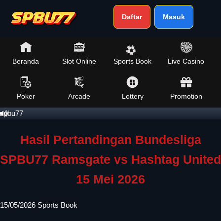
Daftar
Masuk
Beranda
Slot Online
Sports Book
Live Casino
Poker
Arcade
Lottery
Promotion
u77
Hasil Pertandingan Bundesliga
SPBU77 Ramsgate vs Hashtag United
15 Mei 2026
15/05/2026
Sports Book