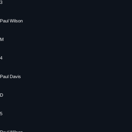
3
Paul Wilson
M
4
Paul Davis
D
5