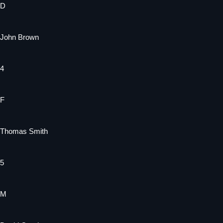
D
John Brown
4
F
Thomas Smith
5
M