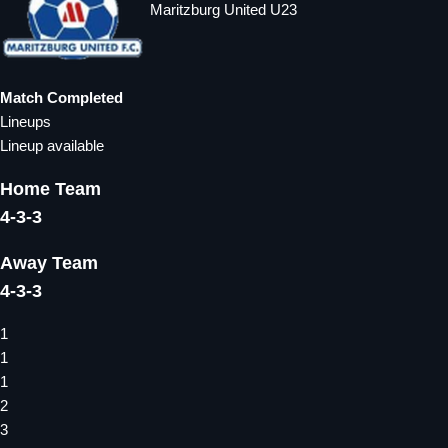
Maritzburg United U23
Match Completed
Lineups
Lineup available
Home Team
4-3-3
Away Team
4-3-3
1
1
1
2
3