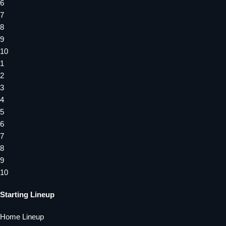
6
7
8
9
10
1
2
3
4
5
6
7
8
9
10
Starting Lineup
Home Lineup