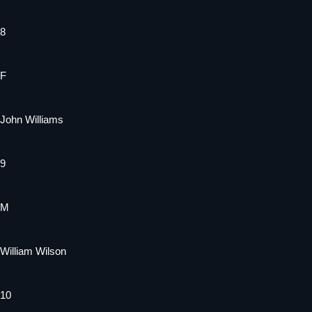
8
F
John Williams
9
M
William Wilson
10