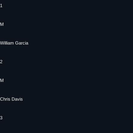
1
M
William Garcia
2
M
Chris Davis
3