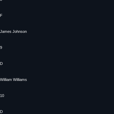
F
James Johnson
9
D
William Williams
10
D