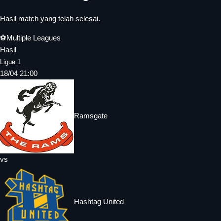
Hasil match yang telah selesai.
⚽
Multiple Leagues
Hasil
Ligue 1
18/04 21:00
Ramsgate
vs
Hashtag United