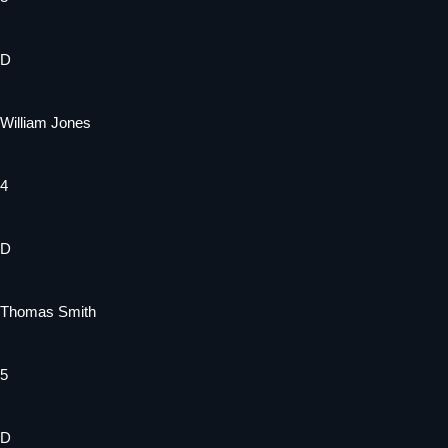
D
William Jones
4
D
Thomas Smith
5
D