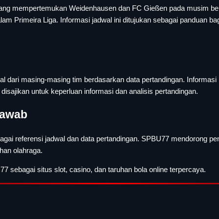
a yang mempertemukan Weidenhausen dan FC Gießen pada musim berja
alam Primeira Liga. Informasi jadwal ini ditujukan sebagai panduan b
l dari masing-masing tim berdasarkan data pertandingan. Informas
isajikan untuk keperluan informasi dan analisis pertandingan.
Jawab
sebagai referensi jadwal dan data pertandingan. SPBU77 mendorong 
han olahraga.
77
sebagai situs slot, casino, dan taruhan bola online terpercaya.