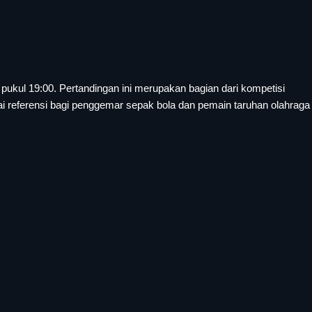
ukul 19:00. Pertandingan ini merupakan bagian dari kompetisi
gai referensi bagi penggemar sepak bola dan pemain taruhan olahraga