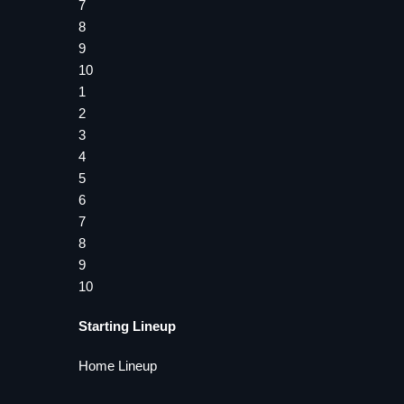
7
8
9
10
1
2
3
4
5
6
7
8
9
10
Starting Lineup
Home Lineup