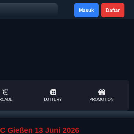
Masuk
Daftar
RCADE
LOTTERY
PROMOTION
C Gießen 13 Juni 2026