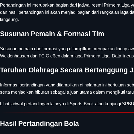
Pertandingan ini merupakan bagian dari jadwal resmi Primeira Lig
dan hasil pertandingan ini akan menjadi bagian dari rangkaian laga d
langsung.
Susunan Pemain & Formasi Tim
Susunan pemain dan formasi yang ditampilkan merupakan lineup awa
Weidenhausen dan FC Gießen dalam laga Primeira Liga. Data lineup d
Taruhan Olahraga Secara Bertanggung 
Informasi pertandingan yang ditampilkan di halaman ini bertujuan 
serta menjadikan hiburan sebagai tujuan utama dalam mengikuti taru
Lihat jadwal pertandingan lainnya di
Sports Book
atau kunjungi
SPBU
Hasil Pertandingan Bola