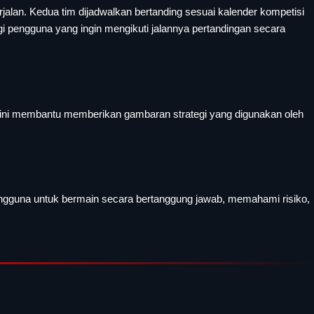
lan. Kedua tim dijadwalkan bertanding sesuai kalender kompetisi
agi pengguna yang ingin mengikuti jalannya pertandingan secara
i ini membantu memberikan gambaran strategi yang digunakan oleh
pengguna untuk bermain secara bertanggung jawab, memahami risiko,