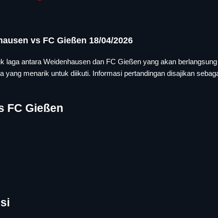
hausen vs FC Gießen 18/04/2026
uk laga antara Weidenhausen dan FC Gießen yang akan berlangsung p
 yang menarik untuk diikuti. Informasi pertandingan disajikan seba
s FC Gießen
si