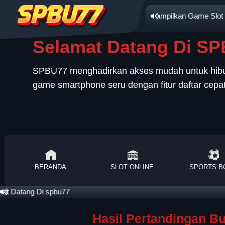
ritahuan : Situs Resmi Menampilkan Game Slot dan Result Update 
Selamat Datang Di
SP
SPBU77 menghadirkan akses mudah untuk hibur
game smartphone seru dengan fitur daftar cepat 
BERANDA
SLOT ONLINE
SPORTS B
Datang Di spbu77
Hasil Pertandingan B