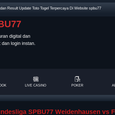
Toto Togel Terpercaya Di Website spbu77
BU77
an digital dan
dan login instan.
OOK
LIVE CASINO
POKER
A
undesliga SPBU77 Weidenhausen vs F