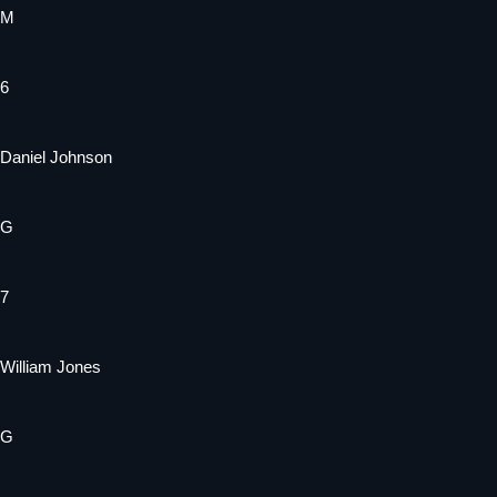
M
6
Daniel Johnson
G
7
William Jones
G