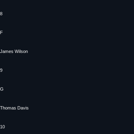
8
F
James Wilson
9
G
Thomas Davis
10