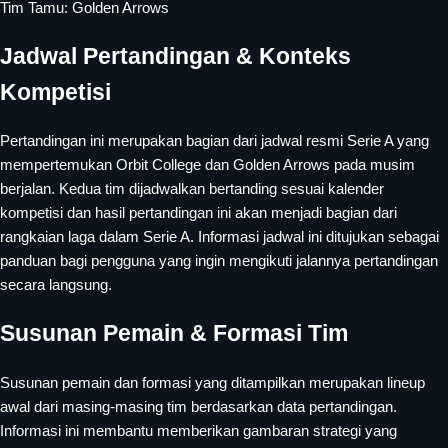
Tim Tamu: Golden Arrows
Jadwal Pertandingan & Konteks
Kompetisi
Pertandingan ini merupakan bagian dari jadwal resmi Serie A yang
mempertemukan Orbit College dan Golden Arrows pada musim
berjalan. Kedua tim dijadwalkan bertanding sesuai kalender
kompetisi dan hasil pertandingan ini akan menjadi bagian dari
rangkaian laga dalam Serie A. Informasi jadwal ini ditujukan sebagai
panduan bagi pengguna yang ingin mengikuti jalannya pertandingan
secara langsung.
Susunan Pemain & Formasi Tim
Susunan pemain dan formasi yang ditampilkan merupakan lineup
awal dari masing-masing tim berdasarkan data pertandingan.
Informasi ini membantu memberikan gambaran strategi yang