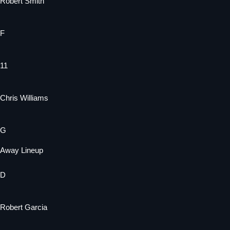
Robert Smith
F
11
Chris Williams
G
Away Lineup
D
Robert Garcia