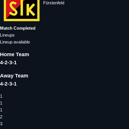
Fürstenfeld
Match Completed
Lineups
Lineup available
Home Team
4-2-3-1
Away Team
4-2-3-1
1
1
1
2
3