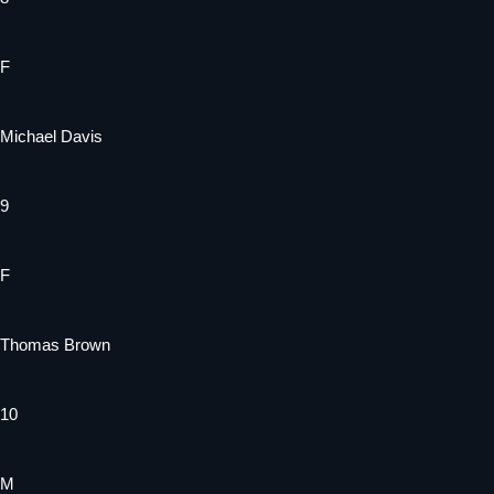
F
Michael Davis
9
F
Thomas Brown
10
M