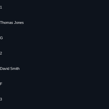
1
Thomas Jones
G
2
David Smith
F
3