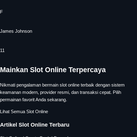
F
James Johnson
11
Mainkan Slot Online Terpercaya
Nikmati pengalaman bermain slot online terbaik dengan sistem
keamanan modern, provider resmi, dan transaksi cepat. Pilih
permainan favorit Anda sekarang.
Lihat Semua Slot Online
Artikel Slot Online Terbaru