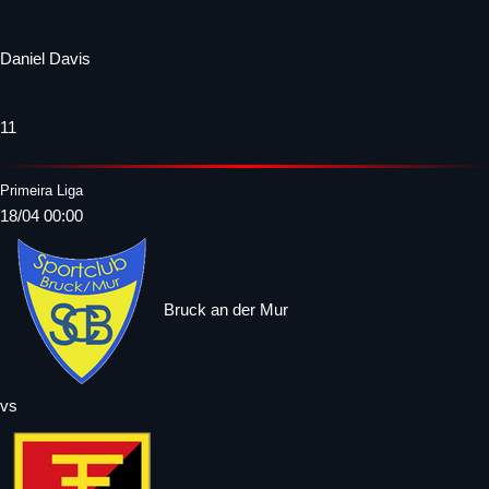
Daniel Davis
11
Primeira Liga
18/04 00:00
Bruck an der Mur
vs