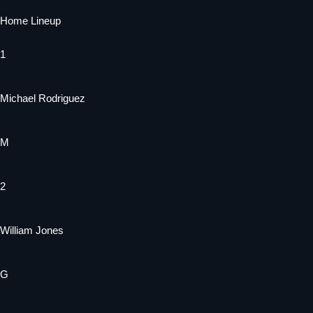
Home Lineup
1
Michael Rodriguez
M
2
William Jones
G